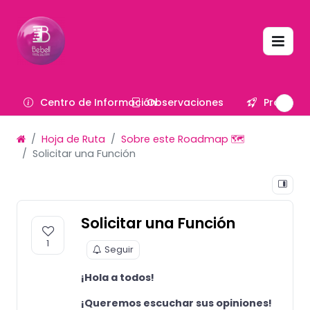
Centro de Información
Observaciones
Proyecto
Hoja de Ruta
Sobre este Roadmap 🗺️
Solicitar una Función
Solicitar una Función
1
Seguir
¡Hola a todos!
¡Queremos escuchar sus opiniones!